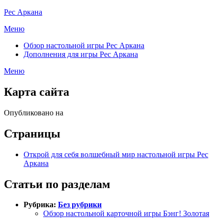
Перейти
Рес Аркана
к
Меню
содержимому
Обзор настольной игры Рес Аркана
Дополнения для игры Рес Аркана
Меню
Карта сайта
Опубликовано на
Страницы
Открой для себя волшебный мир настольной игры Рес
Аркана
Статьи по разделам
Рубрика:
Без рубрики
Обзор настольной карточной игры Бэнг! Золотая