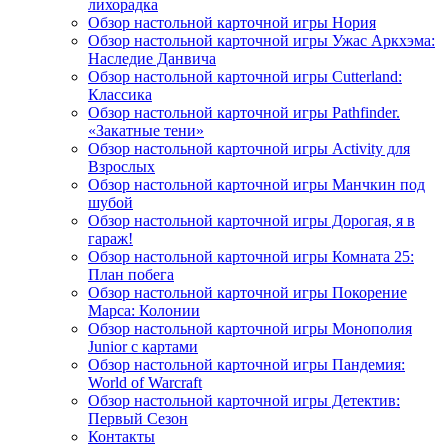
лихорадка
Обзор настольной карточной игры Нория
Обзор настольной карточной игры Ужас Аркхэма:
Наследие Данвича
Обзор настольной карточной игры Cutterland:
Классика
Обзор настольной карточной игры Pathfinder.
«Закатные тени»
Обзор настольной карточной игры Activity для
Взрослых
Обзор настольной карточной игры Манчкин под
шубой
Обзор настольной карточной игры Дорогая, я в
гараж!
Обзор настольной карточной игры Комната 25:
План побега
Обзор настольной карточной игры Покорение
Марса: Колонии
Обзор настольной карточной игры Монополия
Junior с картами
Обзор настольной карточной игры Пандемия:
World of Warcraft
Обзор настольной карточной игры Детектив:
Первый Сезон
Контакты